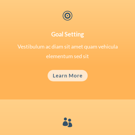

Goal Setting
Vestibulum ac diam sit amet quam vehicula
elementum sed sit
Learn More
